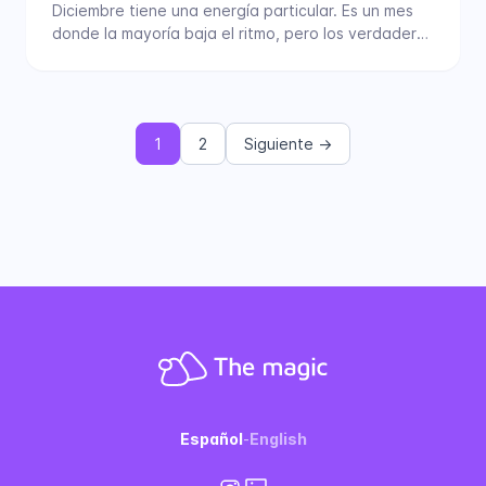
Diciembre tiene una energía particular. Es un mes
donde la mayoría baja el ritmo, pero los verdaderos
líderes…
Paginación
1
2
Siguiente →
de
entradas
Español
-
English